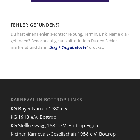
FEHLER GEFUNDEN!?
Du hast einen Fehler (Rechtschreibung, Termin, Link, Name o.ä.)
gefunden? Benachrichtige uns bitte, indem Du den Fehler
markierst und dann „
Strg + Eingabetaste
“ drückst.
KARNEVAL IN BOTTROP LINKS
KG Boyer Narren 1980 e.V.
KG 1913 e.V. Bottrop
KG Stellkeswägg 1881 e.V. Bottrop-Eigen
Kleinen Karnevals-Gesellschaft 1958 e.V. Bottrop