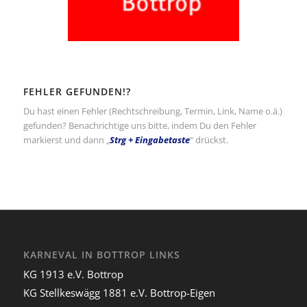
FEHLER GEFUNDEN!?
Du hast einen Fehler (Rechtschreibung, Termin, Link, Name o.ä.)
gefunden? Benachrichtige uns bitte, indem Du den Fehler
markierst und dann „
Strg + Eingabetaste
“ drückst.
KARNEVAL IN BOTTROP LINKS
KG 1913 e.V. Bottrop
KG Stellkeswägg 1881 e.V. Bottrop-Eigen