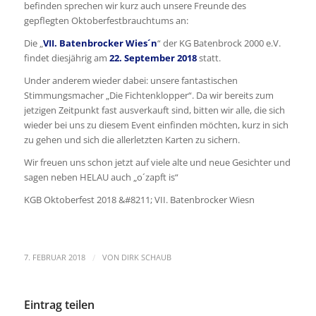
befinden sprechen wir kurz auch unsere Freunde des
gepflegten Oktoberfestbrauchtums an:
Die „
VII. Batenbrocker Wies´n
“ der KG Batenbrock 2000 e.V.
findet diesjährig am
22. September 2018
statt.
Under anderem wieder dabei: unsere fantastischen
Stimmungsmacher „Die Fichtenklopper“. Da wir bereits zum
jetzigen Zeitpunkt fast ausverkauft sind, bitten wir alle, die sich
wieder bei uns zu diesem Event einfinden möchten, kurz in sich
zu gehen und sich die allerletzten Karten zu sichern.
Wir freuen uns schon jetzt auf viele alte und neue Gesichter und
sagen neben HELAU auch „o´zapft is“
KGB Oktoberfest 2018 &#8211; VII. Batenbrocker Wiesn
/
7. FEBRUAR 2018
VON
DIRK SCHAUB
Eintrag teilen