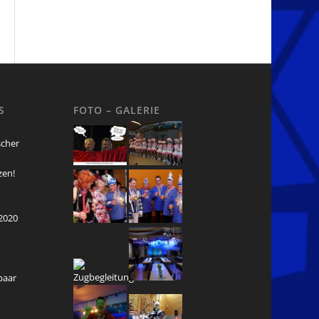
S
FOTO – GALERIE
scher
zen!
2020
n
npaar