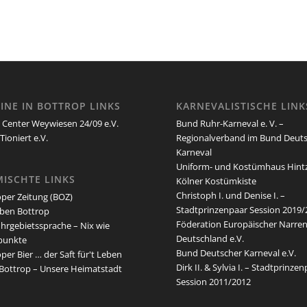
INE IN BOTTROP LINKS
KARNEVALISTISCHE LINK
d Center Weywiesen 24/09 e.V.
Bund Ruhr-Karneval e. V. –
ioniert e.V.
Regionalverband im Bund Deut
Karneval
Uniform- und Kostümhaus Hint
ISCHTE LINKS
Kölner Kostümkiste
Christoph I. und Denise I. –
oper Zeitung (BOZ)
Stadtprinzenpaar Session 2019/
eben Bottrop
Föderation Europäischer Narre
uhrgebietssprache – Nix wie
Deutschland e.V.
punkte
Bund Deutscher Karneval e.V.
per Bier … der Saft für't Leben
Dirk II. & Sylvia I. – Stadtprinze
 Bottrop – Unsere Heimatstadt
Session 2011/2012