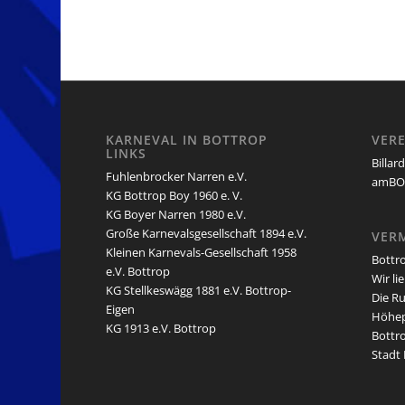
KARNEVAL IN BOTTROP
VERE
LINKS
Billar
Fuhlenbrocker Narren e.V.
amBOT
KG Bottrop Boy 1960 e. V.
KG Boyer Narren 1980 e.V.
Große Karnevalsgesellschaft 1894 e.V.
VERM
Kleinen Karnevals-Gesellschaft 1958
Bottr
e.V. Bottrop
Wir li
KG Stellkeswägg 1881 e.V. Bottrop-
Die R
Eigen
Höhe
KG 1913 e.V. Bottrop
Bottro
Stadt