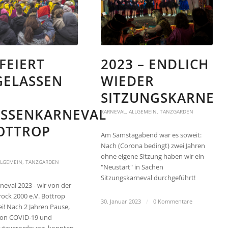
FEIERT
2023 – ENDLICH
GELASSEN
WIEDER
SITZUNGSKARNEV
SSENKARNEVAL I
KARNEVAL
,
ALLGEMEIN
,
TANZGARDEN
TTROP 2
Am Samstagabend war es soweit:
Nach (Corona bedingt) zwei Jahren
ohne eigene Sitzung haben wir ein
LLGEMEIN
,
TANZGARDEN
"Neustart" in Sachen
Sitzungskarneval durchgeführt!
neval 2023 - wir von der
ock 2000 e.V. Bottrop
30. Januar 2023
/
0 Kommentare
i! Nach 2 Jahren Pause,
von COVID-19 und