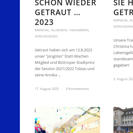
SCHON WIEDER
SIE 
GETRAUT …
GETR
2023
KARNEVAL
,
A
VERSCHIEDEN
KARNEVAL
,
ALLGEMEIN
,
TANZGARDEN
,
VERSCHIEDENES
Unsere Tra
Christina h
Getraut haben sich am 12.8.2023
Lebensgefä
unser "jüngstes" Statt-Wachen
standesamt
Mitglied und Bottroper Stadtprinz
gegeben!
der Session 2021/2022 Tobias und
seine Annika ...
3. August 20
17. August 2023
/
0 Kommentare