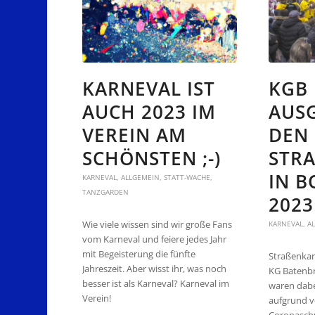
KARNEVAL IST
KGB 
AUCH 2023 IM
AUS
VEREIN AM
DEN
SCHÖNSTEN ;-)
STRA
N BO
KARNEVAL
,
ALLGEMEIN
,
STATT-WACHE
,
TANZGARDEN
023
Wie viele wissen sind wir große Fans
KARNEVAL
,
A
vom Karneval und feiere jedes Jahr
mit Begeisterung die fünfte
Straßenkar
Jahreszeit. Aber wisst ihr, was noch
KG Batenbr
besser ist als Karneval? Karneval im
waren dabe
Verein!
aufgrund 