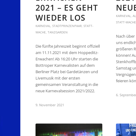
2021 – ES GEHT
NEUE
WIEDER LOS
KARNEVAL
,
A
STATT-WACHE
KARNEVAL
,
STADTPRINZENPAAR
,
STATT-
WACHE
,
TANZGARDEN
Nach über
uns endlich
Die fünfte Jahreszeit beginnt offiziell
größeren R
am 11.11.2021 mit dem Hoppeditz-
können! Au
Erwachen! Ab 16:20 Uhr starten die
Stenkhoff
Bottroper Karnevalisten auf dem
Samstag un
Berliner Platz bei Gardetänzen und
Vergnügen 
Livemusik mit der ersten
feieren kö
gemeinsamen Veranstaltung in die
neue Karnevalsession 2021/2022.
6. Septembe
9. November 2021