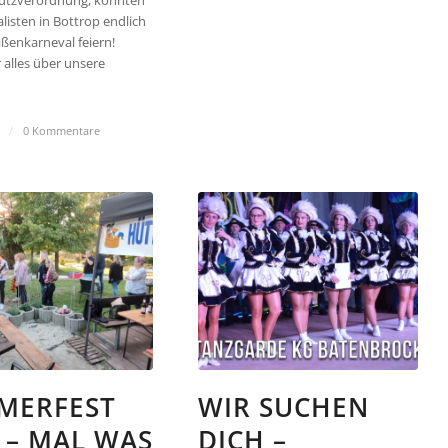
utzverordnung, konnten
listen in Bottrop endlich
aßenkarneval feiern!
r alles über unsere
/
0 Kommentare
MERFEST
WIR SUCHEN
 – MAL WAS
DICH –