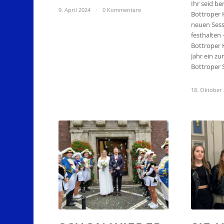
Ihr seid ber
9. April 2024
/
0 Kommentare
Bottroper 
neuen Sess
festhalten
Bottroper 
Jahr ein zu
Bottroper 
18. Oktober