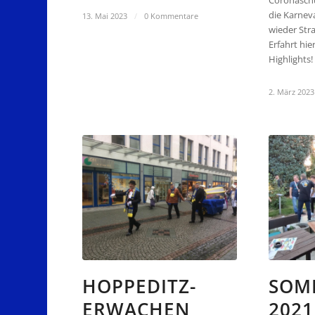
Coronasch
die Karneva
13. Mai 2023
/
0 Kommentare
wieder Str
Erfahrt hie
Highlights!
2. März 2023
HOPPEDITZ-
SOM
ERWACHEN
2021