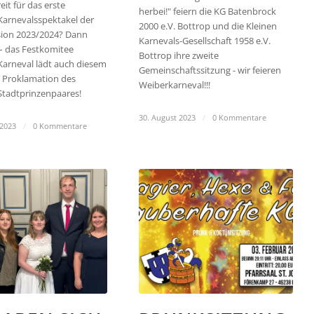
eit für das erste
herbei!" feiern die KG Batenbrock
Karnevalsspektakel der
2000 e.V. Bottrop und die Kleinen
ion 2023/2024? Dann
Karnevals-Gesellschaft 1958 e.V.
 – das Festkomitee
Bottrop ihre zweite
Karneval lädt auch diesem
Gemeinschaftssitzung - wir feieren
r Proklamation des
Weiberkarneval!!!
Stadtprinzenpaares!
30. August 2023
/
0 Kommentare
 2023
/
0 Kommentare