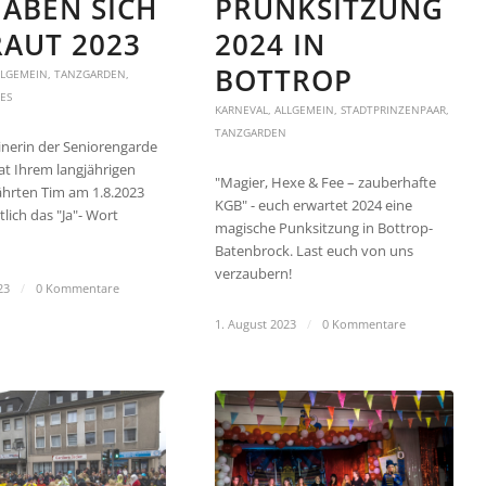
HABEN SICH
PRUNKSITZUNG
AUT 2023
2024 IN
BOTTROP
LLGEMEIN
,
TANZGARDEN
,
ES
KARNEVAL
,
ALLGEMEIN
,
STADTPRINZENPAAR
,
TANZGARDEN
inerin der Seniorengarde
at Ihrem langjährigen
"Magier, Hexe & Fee – zauberhafte
hrten Tim am 1.8.2023
KGB" - euch erwartet 2024 eine
lich das "Ja"- Wort
magische Punksitzung in Bottrop-
Batenbrock. Last euch von uns
verzaubern!
23
/
0 Kommentare
1. August 2023
/
0 Kommentare