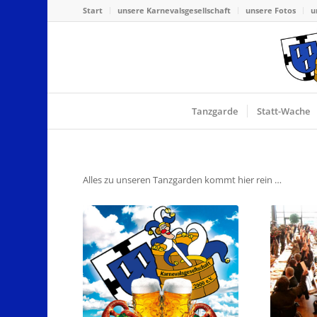
Start
unsere Karnevalsgesellschaft
unsere Fotos
u
Tanzgarde
Statt-Wache
Alles zu unseren Tanzgarden kommt hier rein …