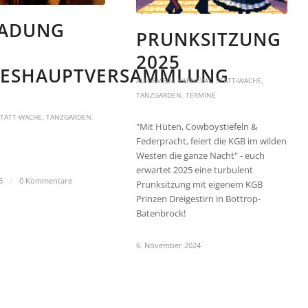
LADUNG
PRUNKSITZUNG
2025
RESHAUPTVERSAMMLUNG
ALLGEMEIN
,
KARNEVAL
,
STATT-WACHE
,
TANZGARDEN
,
TERMINE
STATT-WACHE
,
TANZGARDEN
,
"Mit Hüten, Cowboystiefeln &
Federpracht, feiert die KGB im wilden
Westen die ganze Nacht" - euch
erwartet 2025 eine turbulent
5
/
0 Kommentare
Prunksitzung mit eigenem KGB
Prinzen Dreigestirn in Bottrop-
Batenbrock!
6. November 2024