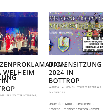
NZENPROKLAMATION
DAMENSITZUNG
A WELHEIM
2024 IN
LUNG
 IN
BOTTROP
TROP
KARNEVAL
,
ALLGEMEIN
,
STADTPRINZENPAAR
,
TANZGARDEN
LLGEMEIN
,
STADTPRINZENPAAR
,
Unter dem Motto "Eene meene
Krötenei - magische Wesen kommt