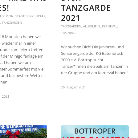
S!
TANZGARDE
2021
LLGEMEIN
,
STADTPRINZENPAAR
,
,
TANZGARDEN
TANZGARDEN
,
ALLGEMEIN
,
KARNEVAL
,
TRAINING
 18 Monaten haben wir
 wieder mal in einer
Wir suchen Dich! Die Junioren- und
unde zum feiern treffen
Seniorengarde der KG Batenbrock
f der Minigolfanlage am
2000 e.V. Bottrop sucht
bad haben wir am
Tänzer*innen die Spaß am Tanzen in
ser Sommerfest mit viel
der Gruppe und am Karneval haben!
und bei bestem Wetter
nnen!
26. August 2021
r 2021