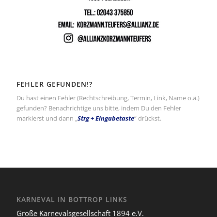
FEHLER GEFUNDEN!?
Du hast einen Fehler (Rechtschreibung, Termin, Link, Name o.ä.)
gefunden? Benachrichtige uns bitte, indem Du den Fehler
markierst und dann „
Strg + Eingabetaste
“ drückst.
KARNEVAL IN BOTTROP LINKS
Große Karnevalsgesellschaft 1894 e.V.